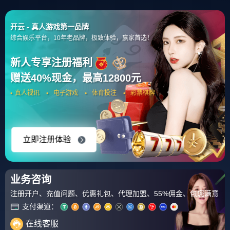
开云专注提供全球足球篮球赛事即时比分直播服务，kaiyun确保数据精准可靠。
中文版
English
Web navigation
沪ICP证3223452号KAIYUN SPORTS
Z-BlogPHP 1.7.4
中文版
English